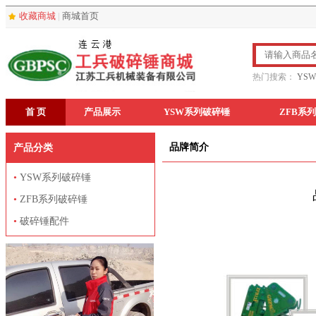
收藏商城
|
商城首页
热门搜索：
YS
首 页
产品展示
YSW系列破碎锤
ZFB系
品牌简介
产品分类
•
YSW系列破碎锤
•
ZFB系列破碎锤
•
破碎锤配件