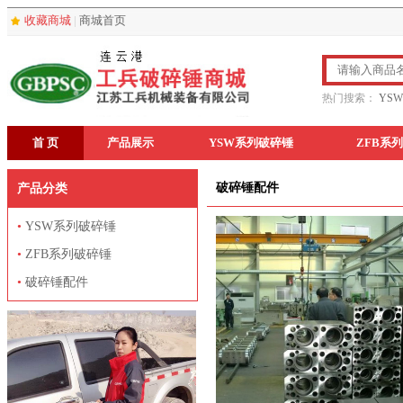
收藏商城
|
商城首页
热门搜索：
YS
首 页
产品展示
YSW系列破碎锤
ZFB系
破碎锤配件
产品分类
•
YSW系列破碎锤
•
ZFB系列破碎锤
•
破碎锤配件