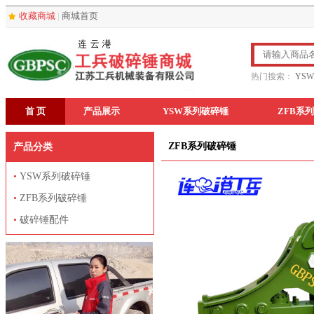
收藏商城
|
商城首页
热门搜索：
YS
首 页
产品展示
YSW系列破碎锤
ZFB系
ZFB系列破碎锤
产品分类
•
YSW系列破碎锤
•
ZFB系列破碎锤
•
破碎锤配件